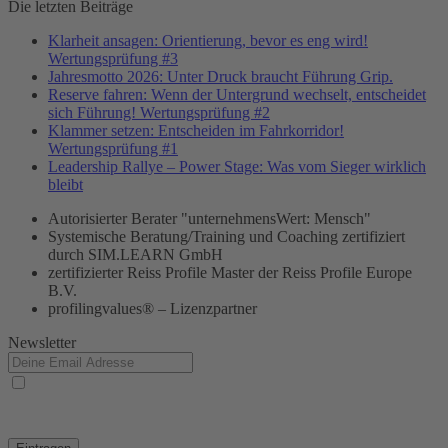
Die letzten Beiträge
Klarheit ansagen: Orientierung, bevor es eng wird!
Wertungsprüfung #3
Jahresmotto 2026: Unter Druck braucht Führung Grip.
Reserve fahren: Wenn der Untergrund wechselt, entscheidet
sich Führung! Wertungsprüfung #2
Klammer setzen: Entscheiden im Fahrkorridor!
Wertungsprüfung #1
Leadership Rallye – Power Stage: Was vom Sieger wirklich
bleibt
Autorisierter Berater "unternehmensWert: Mensch"
Systemische Beratung/Training und Coaching zertifiziert
durch SIM.LEARN GmbH
zertifizierter Reiss Profile Master der Reiss Profile Europe
B.V.
profilingvalues® – Lizenzpartner
Newsletter
Ja, ich habe die
Datenschutzerklärung
zur Kenntnis genommen und bin damit
einverstanden, dass die von mir angegebenen Daten elektronisch erhoben und gespeichert
werden. Meine Daten werden dabei nur streng zweckgebunden zur Bearbeitung und
Beantwortung meiner Anfrage genutzt.