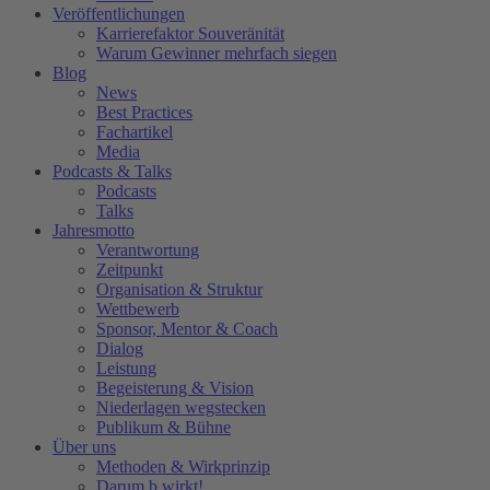
Veröffentlichungen
Karrierefaktor Souveränität
Warum Gewinner mehrfach siegen
Blog
News
Best Practices
Fachartikel
Media
Podcasts & Talks
Podcasts
Talks
Jahresmotto
Verantwortung
Zeitpunkt
Organisation & Struktur
Wettbewerb
Sponsor, Mentor & Coach
Dialog
Leistung
Begeisterung & Vision
Niederlagen wegstecken
Publikum & Bühne
Über uns
Methoden & Wirkprinzip
Darum b.wirkt!