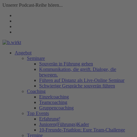
Unserer Podcast-Reihe hören...
Angebot
Seminare
Souverän in Führung gehen
Kommunikation, die greift. Dialoge, die
bewegen.
Führen auf Distanz als Live-Online Seminar
Schwierige Gespräche souverän führen
Coaching
Einzelcoaching
Teamcoaching
Gruppencoaching
Top Events
Erfahrung²
Junioren(Führungs)Kader
10-Freunde-Triathlon: Eure Team-Challenge
Termine