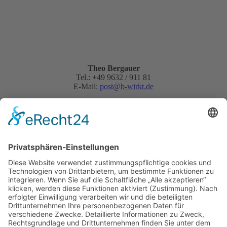
Theo Bergauer
Tel.: +49 9632 / 911 81
E-Mail:
post@b-wirkt.de
Schnellanfrage: