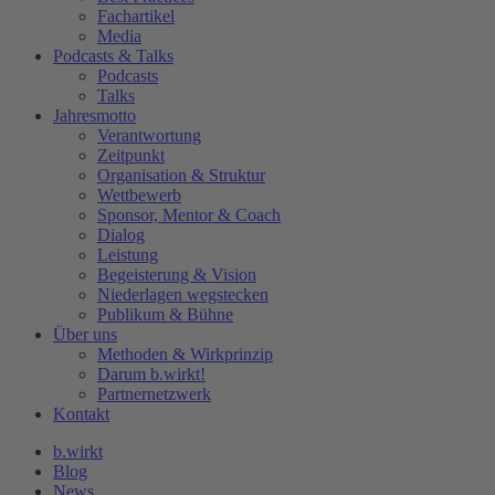
Fachartikel
Media
Podcasts & Talks
Podcasts
Talks
Jahresmotto
Verantwortung
Zeitpunkt
Organisation & Struktur
Wettbewerb
Sponsor, Mentor & Coach
Dialog
Leistung
Begeisterung & Vision
Niederlagen wegstecken
Publikum & Bühne
Über uns
Methoden & Wirkprinzip
Darum b.wirkt!
Partnernetzwerk
Kontakt
b.wirkt
Blog
News