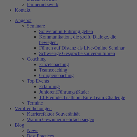
Partnernetzwerk
Kontakt
Angebot
Seminare
Souverän in Führung gehen
Kommunikation, die greift. Dialoge, die
bewegen.
Führen auf Distanz als Live-Online Seminar
Schwierige Gespräche souverän führen
Coaching
Einzelcoaching
Teamcoaching
Gruppencoaching
Top Events
Erfahrung²
Junioren(Führungs)Kader
10-Freunde-Triathlon: Eure Team-Challenge
Termine
Veröffentlichungen
Karrierefaktor Souveränität
Warum Gewinner mehrfach siegen
Blog
News
Best Practices