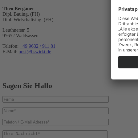
Theo Bergauer
Dipl. Bauing. (FH)
Dipl. Wirtschaftsing. (FH)
Leuthnerstr. 5
95652 Waldsassen
Telefon:
+49 9632 / 911 81
E-Mail:
post@b-wirkt.de
Sagen Sie Hallo