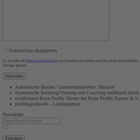
Datenschutz akzeptieren
Ja, ich habe die
Datenschutzerklärung
zur Kenntnis genommen und bin damit einverstanden, 
Anfrage genutzt.
Absenden
Autorisierter Berater "unternehmensWert: Mensch"
Systemische Beratung/Training und Coaching zertifiziert 
zertifizierter Reiss Profile Master der Reiss Profile Europe B.V.
profilingvalues® – Lizenzpartner
Newsletter
Ja, ich habe die
Datenschutzerklärung
zur Kenntnis genommen und bin damit einverstand
Anfrage genutzt.
Eintragen