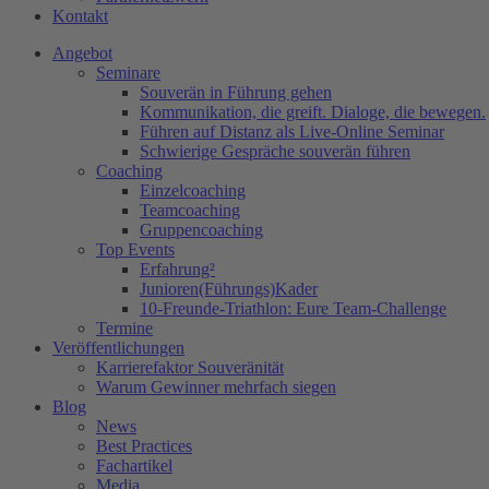
Kontakt
Angebot
Seminare
Souverän in Führung gehen
Kommunikation, die greift. Dialoge, die bewegen.
Führen auf Distanz als Live-Online Seminar
Schwierige Gespräche souverän führen
Coaching
Einzelcoaching
Teamcoaching
Gruppencoaching
Top Events
Erfahrung²
Junioren(Führungs)Kader
10-Freunde-Triathlon: Eure Team-Challenge
Termine
Veröffentlichungen
Karrierefaktor Souveränität
Warum Gewinner mehrfach siegen
Blog
News
Best Practices
Fachartikel
Media