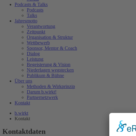
Podcasts & Talks
Podcasts
Talks
Jahresmotto
Verantwortung
Zeitpunkt
Organisation & Struktur
Wettbewerb
Sponsor, Mentor & Coach
Dialog
Leistung
Begeisterung & Vision
Niederlagen wegstecken
Publikum & Bühne
Über uns
Methoden & Wirkprinzip
Darum b.wirkt!
Partnernetzwerk
Kontakt
b.wirkt
Kontakt
Kontaktdaten