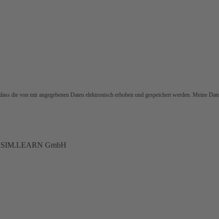
dass die von mir angegebenen Daten elektronisch erhoben und gespeichert werden. Meine Da
durch SIM.LEARN GmbH
en, dass die von mir angegebenen Daten elektronisch erhoben und gespeichert werden. Mein