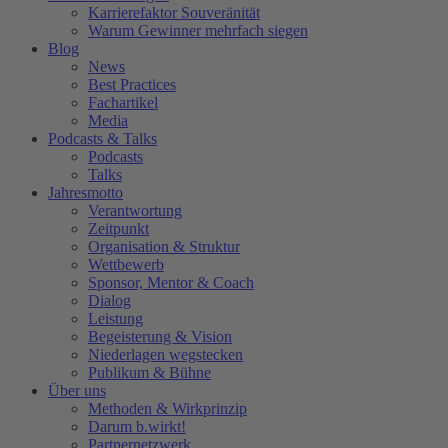
Karrierefaktor Souveränität
Warum Gewinner mehrfach siegen
Blog
News
Best Practices
Fachartikel
Media
Podcasts & Talks
Podcasts
Talks
Jahresmotto
Verantwortung
Zeitpunkt
Organisation & Struktur
Wettbewerb
Sponsor, Mentor & Coach
Dialog
Leistung
Begeisterung & Vision
Niederlagen wegstecken
Publikum & Bühne
Über uns
Methoden & Wirkprinzip
Darum b.wirkt!
Partnernetzwerk