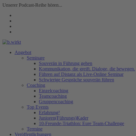
Unserer Podcast-Reihe hören...
Angebot
Seminare
Souverän in Führung gehen
Kommunikation, die greift. Dialoge, die bewegen.
Führen auf Distanz als Live-Online Seminar
Schwierige Gespräche souverän führen
Coaching
Einzelcoaching
Teamcoaching
Gruppencoaching
Top Events
Erfahrung²
Junioren(Führungs)Kader
10-Freunde-Triathlon: Eure Team-Challenge
Termine
Veröffentlichungen