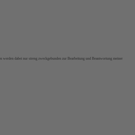
ten werden dabei nur streng zweckgebunden zur Bearbeitung und Beantwortung meiner
e Daten werden dabei nur streng zweckgebunden zur Bearbeitung und Beantwortung meiner