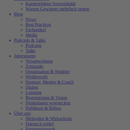
Karrierefaktor Souveränität
Warum Gewinner mehrfach siegen
Blog
News
Best Practices
Fachartikel
Media
Podcasts & Talks
Podcasts
Talks
Jahresmotto
Verantwortung
Zeitpunkt
Organisation & Struktur
Wettbewerb
Sponsor, Mentor & Coach
Dialog
Leistung
Begeisterung & Vision
Niederlagen wegstecken
Publikum & Bühne
Über uns
Methoden & Wirkprinzip
Darum b.wirkt!
Partnernetzwerk