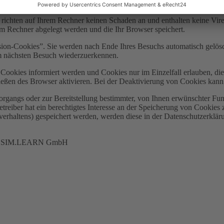
 richten auf Ihrem Rechner keinen Schaden an und enthalten keine Vire
rem Rechner abgelegt werden und die Ihr Browser speichert.
ion-Cookies”. Sie werden nach Ende Ihres Besuchs automatisch gelösch
im nächsten Besuch wiederzuerkennen.
n Cookies informiert werden und Cookies nur im Einzelfall erlauben, d
ßen des Browser aktivieren. Bei der Deaktivierung von Cookies kann di
gangs oder zur Bereitstellung bestimmter, von Ihnen erwünschter Funk
eiber hat ein berechtigtes Interesse an der Speicherung von Cookies zu
verhaltens) gespeichert werden, werden diese in der Datenschutzerklär
durch SIM.LEARN GmbH
en, dass die von mir angegebenen Daten elektronisch erhoben und gespeichert werden. Mein