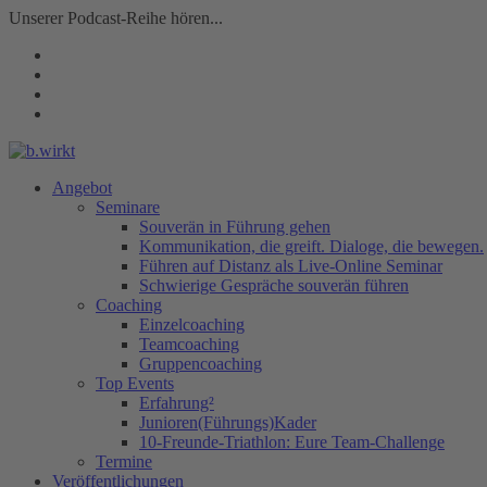
Unserer Podcast-Reihe hören...
Angebot
Seminare
Souverän in Führung gehen
Kommunikation, die greift. Dialoge, die bewegen.
Führen auf Distanz als Live-Online Seminar
Schwierige Gespräche souverän führen
Coaching
Einzelcoaching
Teamcoaching
Gruppencoaching
Top Events
Erfahrung²
Junioren(Führungs)Kader
10-Freunde-Triathlon: Eure Team-Challenge
Termine
Veröffentlichungen