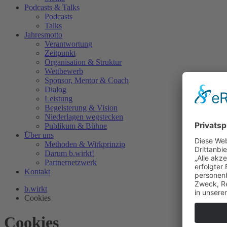
Podcasts & Talks
Podcasts
Talks
Jahresmotto
Verantwortung
Zeitpunkt
Organisation & Struktur
Wettbewerb
Sponsor, Mentor & Coach
Dialog
Leistung
Begeisterung & Vision
Niederlagen wegstecken
Publikum & Bühne
Über uns
Methoden & Wirkprinzip
Darum b.wirkt!
Partnernetzwerk
Kontakt
b.wirkt
Cookies
Cookies