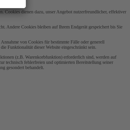
n. Cookies dienen dazu, unser Angebot nutzerfreundlicher, effektiver
t. Andere Cookies bleiben auf Ihrem Endgerät gespeichert bis Sie
ie Annahme von Cookies für bestimmte Fälle oder generell
e Funktionalität dieser Website eingeschränkt sein.
tionen (z.B. Warenkorbfunktion) erforderlich sind, werden auf
r technisch fehlerfreien und optimierten Bereitstellung seiner
ung gesondert behandelt.
e Daten werden dabei nur streng zweckgebunden zur Bearbeitung und Beantwortung meiner