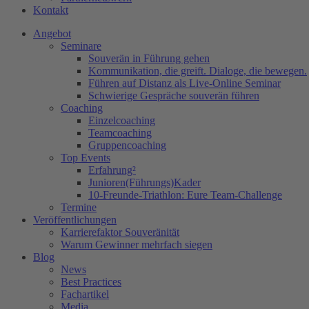
Kontakt
Angebot
Seminare
Souverän in Führung gehen
Kommunikation, die greift. Dialoge, die bewegen.
Führen auf Distanz als Live-Online Seminar
Schwierige Gespräche souverän führen
Coaching
Einzelcoaching
Teamcoaching
Gruppencoaching
Top Events
Erfahrung²
Junioren(Führungs)Kader
10-Freunde-Triathlon: Eure Team-Challenge
Termine
Veröffentlichungen
Karrierefaktor Souveränität
Warum Gewinner mehrfach siegen
Blog
News
Best Practices
Fachartikel
Media