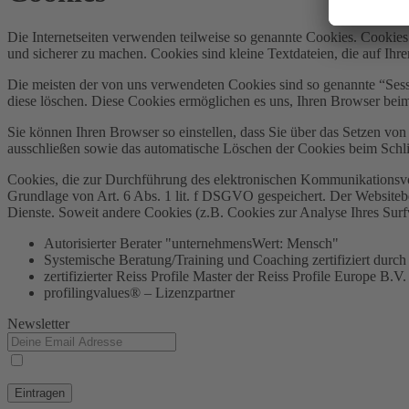
Die Internetseiten verwenden teilweise so genannte Cookies. Cookies
und sicherer zu machen. Cookies sind kleine Textdateien, die auf Ih
Die meisten der von uns verwendeten Cookies sind so genannte “Sess
diese löschen. Diese Cookies ermöglichen es uns, Ihren Browser be
Sie können Ihren Browser so einstellen, dass Sie über das Setzen vo
ausschließen sowie das automatische Löschen der Cookies beim Schlie
Cookies, die zur Durchführung des elektronischen Kommunikationsvor
Grundlage von Art. 6 Abs. 1 lit. f DSGVO gespeichert. Der Websitebetr
Dienste. Soweit andere Cookies (z.B. Cookies zur Analyse Ihres Surf
Autorisierter Berater "unternehmensWert: Mensch"
Systemische Beratung/Training und Coaching zertifiziert 
zertifizierter Reiss Profile Master der Reiss Profile Europe B.V.
profilingvalues® – Lizenzpartner
Newsletter
Ja, ich habe die
Datenschutzerklärung
zur Kenntnis genommen und bin damit einverstand
Anfrage genutzt.
Eintragen