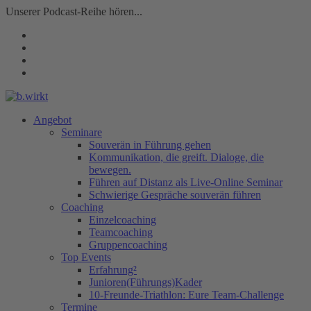
Unserer Podcast-Reihe hören...
Angebot
Seminare
Souverän in Führung gehen
Kommunikation, die greift. Dialoge, die
bewegen.
Führen auf Distanz als Live-Online Seminar
Schwierige Gespräche souverän führen
Coaching
Einzelcoaching
Teamcoaching
Gruppencoaching
Top Events
Erfahrung²
Junioren(Führungs)Kader
10-Freunde-Triathlon: Eure Team-Challenge
Termine