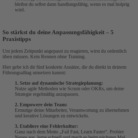
bleibst du selbst dann handlungsfähig, wenn es mal holprig
wird.
So stärkst du deine Anpassungsfähigkeit – 5
Praxistipps
Um jedem Zeitpunkt angepasst zu reagieren, wirst du ordentlich
üben müssen. Kein Rennen ohne Training.
Hier gebe ich dir fünf konkrete Ansätze, die du direkt in deinem
Führungsalltag umsetzen kannst:
1. Setze auf dynamische Strategieplanung:
Nutze agile Methoden wie Scrum oder OKRs, um deine
Strategie regelmäßig anzupassen.
2. Empowere dein Team:
Ermutige deine Mitarbeiter, Verantwortung zu übernehmen
und kreative Lösungen zu entwickeln.
3. Etabliere eine Fehlerkultur:
Ganz nach dem Motto „Fail Fast, Learn Faster“. Probier
Neues aus, lerne schnell und mach es beim nächsten Mal