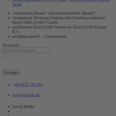
bleibt
Autorisierter Berater "unternehmensWert: Mensch"
Systemische Beratung/Training und Coaching zertifiziert
durch SIM.LEARN GmbH
zertifizierter Reiss Profile Master der Reiss Profile Europe
B.V.
profilingvalues® – Lizenzpartner
Newsletter
Ja, ich habe die
Datenschutzerklärung
zur Kenntnis genommen und bin damit
einverstanden, dass die von mir angegebenen Daten elektronisch erhoben und gespeichert
werden. Meine Daten werden dabei nur streng zweckgebunden zur Bearbeitung und
Beantwortung meiner Anfrage genutzt.
Eintragen
+49 9632 / 911 81
post@b-wirkt.de
Social Media