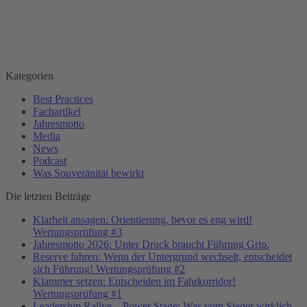
Beitragsnavigation
Kategorien
Best Practices
Fachartikel
Jahresmotto
Media
News
Podcast
Was Souveränität bewirkt
Die letzten Beiträge
Klarheit ansagen: Orientierung, bevor es eng wird!
Wertungsprüfung #3
Jahresmotto 2026: Unter Druck braucht Führung Grip.
Reserve fahren: Wenn der Untergrund wechselt, entscheidet
sich Führung! Wertungsprüfung #2
Klammer setzen: Entscheiden im Fahrkorridor!
Wertungsprüfung #1
Leadership Rallye – Power Stage: Was vom Sieger wirklich