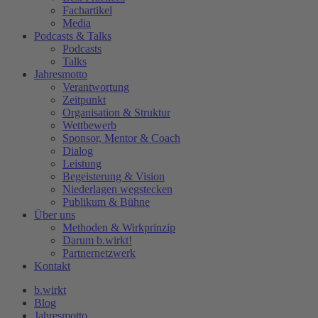
Fachartikel
Media
Podcasts & Talks
Podcasts
Talks
Jahresmotto
Verantwortung
Zeitpunkt
Organisation & Struktur
Wettbewerb
Sponsor, Mentor & Coach
Dialog
Leistung
Begeisterung & Vision
Niederlagen wegstecken
Publikum & Bühne
Über uns
Methoden & Wirkprinzip
Darum b.wirkt!
Partnernetzwerk
Kontakt
b.wirkt
Blog
Jahresmotto