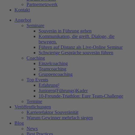
Partnernetzwerk
Kontakt
Angebot
Seminare
Souverän in Führung gehen
Kommunikation, die greift. Dialoge, die
bewegen.
Führen auf Distanz als Live-Online Seminar
Schwierige Gespräche souverän führen
Coaching
Einzelcoaching
Teamcoaching
Gruppencoaching
Top Events
Erfahrung²
Junioren(Führungs)Kader
10-Freunde-Triathlon: Eure Team-Challenge
Termine
Veröffentlichungen
Karrierefaktor Souveränität
Warum Gewinner mehrfach siegen
Blog
News
Best Practices