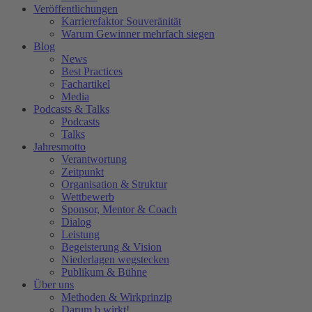
Veröffentlichungen
Karrierefaktor Souveränität
Warum Gewinner mehrfach siegen
Blog
News
Best Practices
Fachartikel
Media
Podcasts & Talks
Podcasts
Talks
Jahresmotto
Verantwortung
Zeitpunkt
Organisation & Struktur
Wettbewerb
Sponsor, Mentor & Coach
Dialog
Leistung
Begeisterung & Vision
Niederlagen wegstecken
Publikum & Bühne
Über uns
Methoden & Wirkprinzip
Darum b.wirkt!