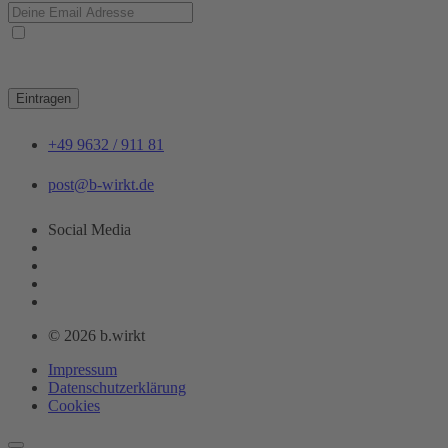
Ja, ich habe die
Datenschutzerklärung
zur Kenntnis genommen und bin damit
einverstanden, dass die von mir angegebenen Daten elektronisch erhoben und gespeichert
werden. Meine Daten werden dabei nur streng zweckgebunden zur Bearbeitung und
Beantwortung meiner Anfrage genutzt.
Eintragen
+49 9632 / 911 81
post@b-wirkt.de
Social Media
© 2026 b.wirkt
Impressum
Datenschutzerklärung
Cookies