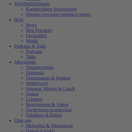
Veröffentlichungen
Karrierefaktor Souveränität
Warum Gewinner mehrfach siegen
Blog
News
Best Practices
Fachartikel
Media
Podcasts & Talks
Podcasts
Talks
Jahresmotto
Verantwortung
Zeitpunkt
Organisation & Struktur
Wettbewerb
Sponsor, Mentor & Coach
Dialog
Leistung
Begeisterung & Vision
Niederlagen wegstecken
Publikum & Bühne
Über uns
Methoden & Wirkprinzip
Darum b.wirkt!