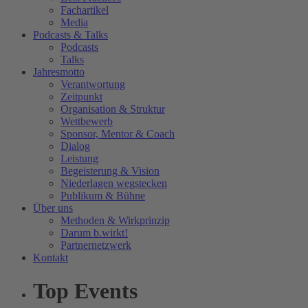
Fachartikel
Media
Podcasts & Talks
Podcasts
Talks
Jahresmotto
Verantwortung
Zeitpunkt
Organisation & Struktur
Wettbewerb
Sponsor, Mentor & Coach
Dialog
Leistung
Begeisterung & Vision
Niederlagen wegstecken
Publikum & Bühne
Über uns
Methoden & Wirkprinzip
Darum b.wirkt!
Partnernetzwerk
Kontakt
Top Events