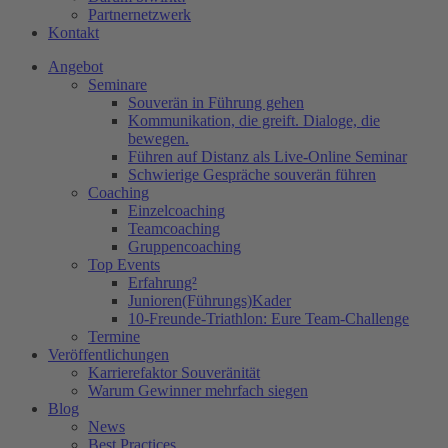
Partnernetzwerk
Kontakt
Angebot
Seminare
Souverän in Führung gehen
Kommunikation, die greift. Dialoge, die
bewegen.
Führen auf Distanz als Live-Online Seminar
Schwierige Gespräche souverän führen
Coaching
Einzelcoaching
Teamcoaching
Gruppencoaching
Top Events
Erfahrung²
Junioren(Führungs)Kader
10-Freunde-Triathlon: Eure Team-Challenge
Termine
Veröffentlichungen
Karrierefaktor Souveränität
Warum Gewinner mehrfach siegen
Blog
News
Best Practices