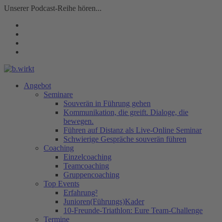
Unserer Podcast-Reihe hören...
Angebot
Seminare
Souverän in Führung gehen
Kommunikation, die greift. Dialoge, die
bewegen.
Führen auf Distanz als Live-Online Seminar
Schwierige Gespräche souverän führen
Coaching
Einzelcoaching
Teamcoaching
Gruppencoaching
Top Events
Erfahrung²
Junioren(Führungs)Kader
10-Freunde-Triathlon: Eure Team-Challenge
Termine