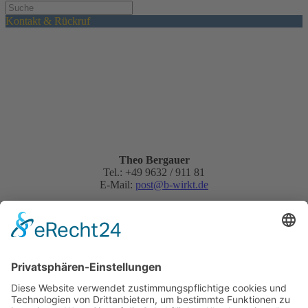
Kontakt & Rückruf
Theo Bergauer
Tel.: +49 9632 / 911 81
E-Mail:
post@b-wirkt.de
Schnellanfrage: