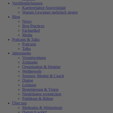
Veröffentlichungen
Karrierefaktor Souveränität
Warum Gewinner mehrfach siegen
Blog
News
Best Practices
Fachartikel
Media
Podcasts & Talks
Podcasts
Talks
Jahresmotto
Verantwortung
Zeitpunkt
Organisation & Struktur
Wettbewerb
Sponsor, Mentor & Coach
Dialog
Leistung
Begeisterung & Vision
Niederlagen wegstecken
Publikum & Bühne
Über uns
Methoden & Wirkprinzip
Darum b.wirkt!