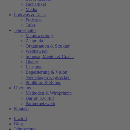
Fachartikel
Media
Podcasts & Talks
Podcasts
Talks
Jahresmotto
Verantwortung
Zeitpunkt
Organisation & Struktur
Wettbewerb
Sponsor, Mentor & Coach
Dialog
Leistung
Begeisterung & Vision
Niederlagen wegstecken
Publikum & Bühne
Über uns
Methoden & Wirkprinzip
Darum b.wirkt!
Partnernetzwerk
Kontakt
b.wirkt
Blog
Jahresmotto