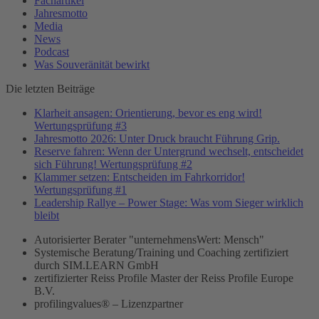
Fachartikel
Jahresmotto
Media
News
Podcast
Was Souveränität bewirkt
Die letzten Beiträge
Klarheit ansagen: Orientierung, bevor es eng wird!
Wertungsprüfung #3
Jahresmotto 2026: Unter Druck braucht Führung Grip.
Reserve fahren: Wenn der Untergrund wechselt, entscheidet
sich Führung! Wertungsprüfung #2
Klammer setzen: Entscheiden im Fahrkorridor!
Wertungsprüfung #1
Leadership Rallye – Power Stage: Was vom Sieger wirklich
bleibt
Autorisierter Berater "unternehmensWert: Mensch"
Systemische Beratung/Training und Coaching zertifiziert
durch SIM.LEARN GmbH
zertifizierter Reiss Profile Master der Reiss Profile Europe
B.V.
profilingvalues® – Lizenzpartner