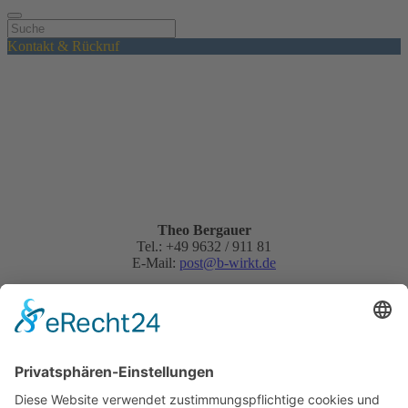
Kontakt & Rückruf
Theo Bergauer
Tel.: +49 9632 / 911 81
E-Mail:
post@b-wirkt.de
Schnellanfrage: