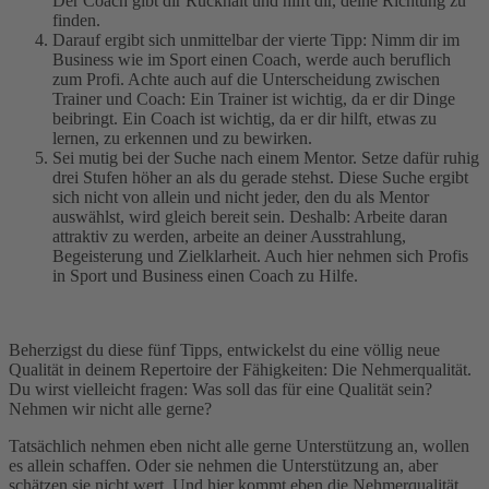
Der Coach gibt dir Rückhalt und hilft dir, deine Richtung zu
finden.
Darauf ergibt sich unmittelbar der vierte Tipp: Nimm dir im
Business wie im Sport einen Coach, werde auch beruflich
zum Profi. Achte auch auf die Unterscheidung zwischen
Trainer und Coach: Ein Trainer ist wichtig, da er dir Dinge
beibringt. Ein Coach ist wichtig, da er dir hilft, etwas zu
lernen, zu erkennen und zu bewirken.
Sei mutig bei der Suche nach einem Mentor. Setze dafür ruhig
drei Stufen höher an als du gerade stehst. Diese Suche ergibt
sich nicht von allein und nicht jeder, den du als Mentor
auswählst, wird gleich bereit sein. Deshalb: Arbeite daran
attraktiv zu werden, arbeite an deiner Ausstrahlung,
Begeisterung und Zielklarheit. Auch hier nehmen sich Profis
in Sport und Business einen Coach zu Hilfe.
Beherzigst du diese fünf Tipps, entwickelst du eine völlig neue
Qualität in deinem Repertoire der Fähigkeiten: Die Nehmerqualität.
Du wirst vielleicht fragen: Was soll das für eine Qualität sein?
Nehmen wir nicht alle gerne?
Tatsächlich nehmen eben nicht alle gerne Unterstützung an, wollen
es allein schaffen. Oder sie nehmen die Unterstützung an, aber
schätzen sie nicht wert. Und hier kommt eben die Nehmerqualität