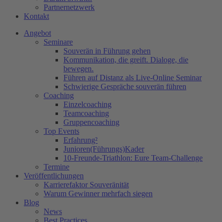
Partnernetzwerk
Kontakt
Angebot
Seminare
Souverän in Führung gehen
Kommunikation, die greift. Dialoge, die
bewegen.
Führen auf Distanz als Live-Online Seminar
Schwierige Gespräche souverän führen
Coaching
Einzelcoaching
Teamcoaching
Gruppencoaching
Top Events
Erfahrung²
Junioren(Führungs)Kader
10-Freunde-Triathlon: Eure Team-Challenge
Termine
Veröffentlichungen
Karrierefaktor Souveränität
Warum Gewinner mehrfach siegen
Blog
News
Best Practices