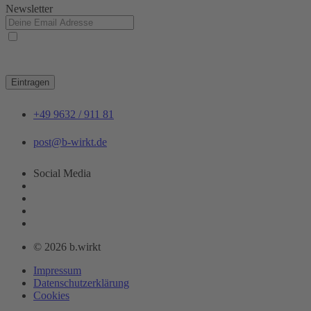
Newsletter
Ja, ich habe die
Datenschutzerklärung
zur Kenntnis genommen und bin damit
einverstanden, dass die von mir angegebenen Daten elektronisch erhoben und gespeichert
werden. Meine Daten werden dabei nur streng zweckgebunden zur Bearbeitung und
Beantwortung meiner Anfrage genutzt.
Eintragen
+49 9632 / 911 81
post@b-wirkt.de
Social Media
© 2026 b.wirkt
Impressum
Datenschutzerklärung
Cookies