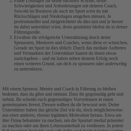
Finde Lösungen für deine nächsten Schritte, deine
Schwierigkeiten und Anforderungen mit deinem Coach.
Sowohl im Business als auch im Sport wirst du mit
Rückschlägen und Niederlagen umgehen müssen. Je
professioneller und zielgerichteter du dies tust und je besser
du dabei unterstützt wirst, desto gestärkter bleibst du in deiner
Führungsrolle.
Erwähne die erfolgreiche Unterstützung durch deine
Sponsoren, Mentoren und Coaches, wenn diese es wünschen.
Gerade im Sport ist dies üblich: Durch das mediale Auftreten
und Vermarkten der Unterstützer kannst du ihnen etwas
zurückgeben – und sie haben neben deinem Erfolg noch
einen weiteren Grund, um dich zu sponsern oder anderweitig
zu unterstützen.
Mit einem Sponsor, Mentor und Coach in Führung zu bleiben
bedeutet, dass du gibst und nimmst. Dass ihr gegenseitig gebt und
nehmt. Ihr schenkt euch gegenseitiges Vorvertrauen in einen
gemeinsamen Invest. Dessen solltest du dir bewusst sein: Deine
Unterstützer haben das gleiche Ziel wie du, doch möglicherweise
aus einer anderen, ebenso legitimen Motivation heraus. Etwa um
ihre Firma bekannter zu machen, um die Sportart medial präsenter
zu machen oder um ihren Lebensunterhalt zu verdienen. In jedem
Fall investiert ihr beide und sollt dafür auch beide belohnt werden.