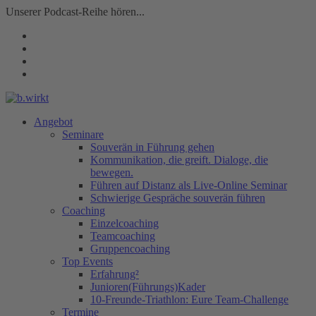
Unserer Podcast-Reihe hören...
Angebot
Seminare
Souverän in Führung gehen
Kommunikation, die greift. Dialoge, die
bewegen.
Führen auf Distanz als Live-Online Seminar
Schwierige Gespräche souverän führen
Coaching
Einzelcoaching
Teamcoaching
Gruppencoaching
Top Events
Erfahrung²
Junioren(Führungs)Kader
10-Freunde-Triathlon: Eure Team-Challenge
Termine