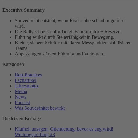
Executive Summary
Souveränität entsteht, wenn Risiko überschaubar geführt
wird.
Die Rallye-Logik dafür lautet: Fahrkorridor + Reserve.
Führung wirkt durch Steuerfähigkeit in Bewegung.
Kleine, sichere Schritte mit klaren Messpunkten stabilisieren
Teams.
Anpassungen stärken Führung und Vertrauen.
Beitragsnavigation
Kategorien
Best Practices
Fachartikel
Jahresmotto
Media
News
Podcast
Was Souveränität bewirkt
Die letzten Beiträge
Klarheit ansagen: Orientierung, bevor es eng wird!
Wertungsprüfung #3