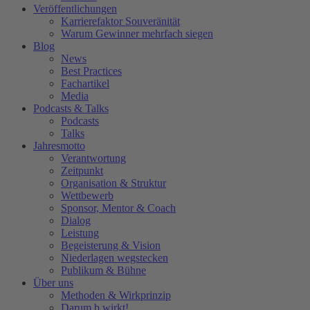
Veröffentlichungen
Karrierefaktor Souveränität
Warum Gewinner mehrfach siegen
Blog
News
Best Practices
Fachartikel
Media
Podcasts & Talks
Podcasts
Talks
Jahresmotto
Verantwortung
Zeitpunkt
Organisation & Struktur
Wettbewerb
Sponsor, Mentor & Coach
Dialog
Leistung
Begeisterung & Vision
Niederlagen wegstecken
Publikum & Bühne
Über uns
Methoden & Wirkprinzip
Darum b.wirkt!