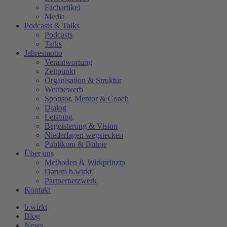
Fachartikel
Media
Podcasts & Talks
Podcasts
Talks
Jahresmotto
Verantwortung
Zeitpunkt
Organisation & Struktur
Wettbewerb
Sponsor, Mentor & Coach
Dialog
Leistung
Begeisterung & Vision
Niederlagen wegstecken
Publikum & Bühne
Über uns
Methoden & Wirkprinzip
Darum b.wirkt!
Partnernetzwerk
Kontakt
b.wirkt
Blog
News