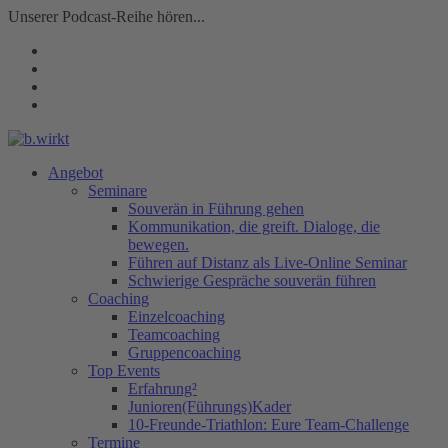
Unserer Podcast-Reihe hören...
Angebot
Seminare
Souverän in Führung gehen
Kommunikation, die greift. Dialoge, die
bewegen.
Führen auf Distanz als Live-Online Seminar
Schwierige Gespräche souverän führen
Coaching
Einzelcoaching
Teamcoaching
Gruppencoaching
Top Events
Erfahrung²
Junioren(Führungs)Kader
10-Freunde-Triathlon: Eure Team-Challenge
Termine