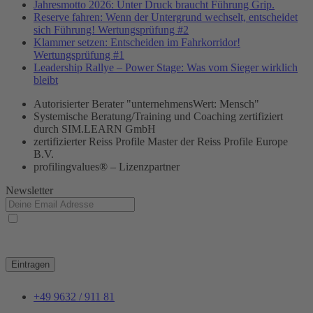
Jahresmotto 2026: Unter Druck braucht Führung Grip.
Reserve fahren: Wenn der Untergrund wechselt, entscheidet
sich Führung! Wertungsprüfung #2
Klammer setzen: Entscheiden im Fahrkorridor!
Wertungsprüfung #1
Leadership Rallye – Power Stage: Was vom Sieger wirklich
bleibt
Autorisierter Berater "unternehmensWert: Mensch"
Systemische Beratung/Training und Coaching zertifiziert
durch SIM.LEARN GmbH
zertifizierter Reiss Profile Master der Reiss Profile Europe
B.V.
profilingvalues® – Lizenzpartner
Newsletter
Ja, ich habe die
Datenschutzerklärung
zur Kenntnis genommen und bin damit
einverstanden, dass die von mir angegebenen Daten elektronisch erhoben und gespeichert
werden. Meine Daten werden dabei nur streng zweckgebunden zur Bearbeitung und
Beantwortung meiner Anfrage genutzt.
Eintragen
+49 9632 / 911 81