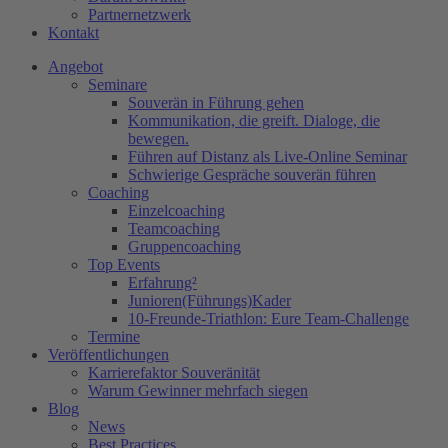
Partnernetzwerk
Kontakt
Angebot
Seminare
Souverän in Führung gehen
Kommunikation, die greift. Dialoge, die
bewegen.
Führen auf Distanz als Live-Online Seminar
Schwierige Gespräche souverän führen
Coaching
Einzelcoaching
Teamcoaching
Gruppencoaching
Top Events
Erfahrung²
Junioren(Führungs)Kader
10-Freunde-Triathlon: Eure Team-Challenge
Termine
Veröffentlichungen
Karrierefaktor Souveränität
Warum Gewinner mehrfach siegen
Blog
News
Best Practices