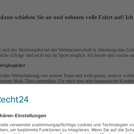
 dann schieben Sie an und nehmen volle Fahrt auf! Ich
 sich der Skeletonpilot bei der Weltmeisterschaft in Altenberg eine G
olche Erfolge sind nicht nur im Sport möglich. Ich berate und coache a
Wegbegleiter
cht voller Wertschätzung von seinem Team und weiß genau, wem er wo
erater Maik Thies unterstützt. Für mich eine sehr harmonische Kombi
unter großem Druck bei einer WM bestehend aus vier Läufen an zwei Ta