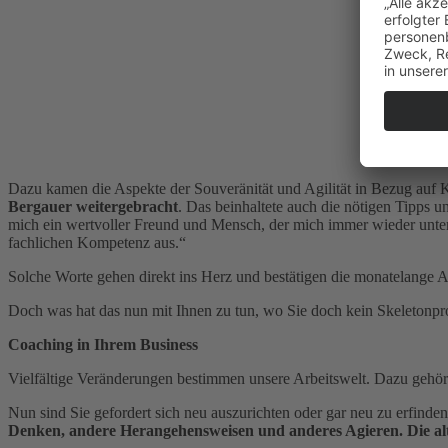
Dazu kamen die Aspekte der Souveränität und Agilität in Bezug auf 
Bergauer weitergebracht
. Das beinhaltete auch die nötigen Tipps 
mich ein wertvoller Freund und Mensch, der mich immer wieder unters
fachlichen Kompetenz aus.“
Solche Worte gehen direkt ins Herz und bestätigen die monatelange Arb
Doch was hat das nun mit Ihnen zu tun, wo Sie doch kein Skeletonpro
Coaching in Ihrem Business
Vielfältige Veränderungen bestimmen unsere Arbeitswelt. Dazu gehöre
Nun sind Sie gefordert sich neu auszurichten oder gar neu zu erfinde
Denken, andere Herangehensweisen und anderes Agieren. Die al