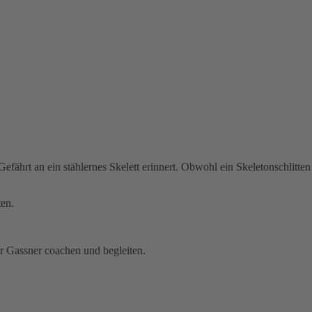
Gefährt an ein stählernes Skelett erinnert. Obwohl ein Skeletonschlitte
ten.
er Gassner coachen und begleiten.