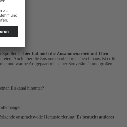
n Sportlern –
hier hat mich die Zusammenarbeit mit Theo
treten. Auch über die Zusammenarbeit mit Theo hinaus, ist er für
olle und warme Art gepaart mit seiner Souveränität und großen
einen Eiskanal hinunter?
räftemangel.
n folgende anspruchsvolle Herausforderung:
Es braucht anderes