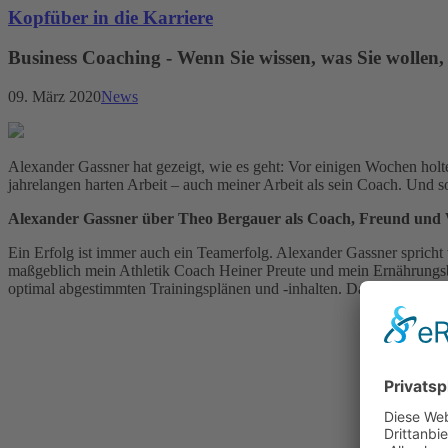
Kopfüber in die Karriere
Business Coaching - Wenn Sie wissen, was Sie wollen,
09. März 2020
News
Alexander Gassner hat gezeigt, wie es geht: Vor einigen Wochen holte
jahrelangen harten Arbeit – auch meiner Arbeit als sein Coach. Und s
Alexander Gassner über Theo Bergauer als Coach, Freund und 
Ein Erfolg ist immer auch ein Teamerfolg. Alexander Gassner spri
maßgeblich mein Athletik Coach Heiner Preute und mein Ernährungsb
optimal abgestimmten Trainingsplänen und -inhalten. Das half auch 