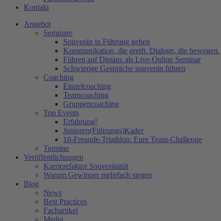
Kontakt
Angebot
Seminare
Souverän in Führung gehen
Kommunikation, die greift. Dialoge, die bewegen.
Führen auf Distanz als Live-Online Seminar
Schwierige Gespräche souverän führen
Coaching
Einzelcoaching
Teamcoaching
Gruppencoaching
Top Events
Erfahrung²
Junioren(Führungs)Kader
10-Freunde-Triathlon: Eure Team-Challenge
Termine
Veröffentlichungen
Karrierefaktor Souveränität
Warum Gewinner mehrfach siegen
Blog
News
Best Practices
Fachartikel
Media