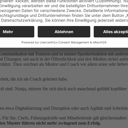
Kommunikation mit Trainern und in meiner Sportlerfunktion mit andere
und Übungen, um auch in der Öffentlichkeit und den Medien sicher aufzu
tützt. Theo zeichnet als Mentor und Coach vor allem seine sehr liebev
eit, die ich als Coach geleistet habe.
fi sind. Nunja, stürzen Sie sich doch auch manchmal gefühlt kopfüber 
n etwa Digitalisierung und Disruption oder auch Agilität und Arbeitsk
n. Für Sie, Chefs, Führungskräfte und Mitarbeitende gilt gleichermaße
ten Muster führen nicht mehr zwingend zum Erfolg.