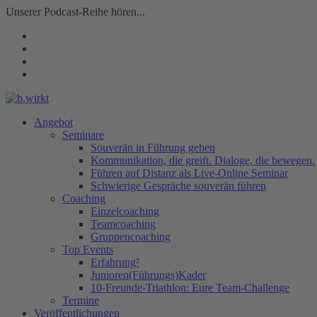
Unserer Podcast-Reihe hören...
Angebot
Seminare
Souverän in Führung gehen
Kommunikation, die greift. Dialoge, die bewegen.
Führen auf Distanz als Live-Online Seminar
Schwierige Gespräche souverän führen
Coaching
Einzelcoaching
Teamcoaching
Gruppencoaching
Top Events
Erfahrung²
Junioren(Führungs)Kader
10-Freunde-Triathlon: Eure Team-Challenge
Termine
Veröffentlichungen