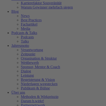
Karrierefaktor Souveränität
Warum Gewinner mehrfach siegen
Blog
News
Best Practices
Fachartikel
Media
Podcasts & Talks
Podcasts
Talks
Jahresmotto
Verantwortung
Zeitpunkt
Organisation & Struktur
Wettbewerb
Sponsor, Mentor & Coach
Dialog
Leistung
Begeisterung & Vision
Niederlagen wegstecken
Publikum & Bühne
Über uns
Methoden & Wirkprinzip
Darum b.wirkt!
Partnernetzwerk