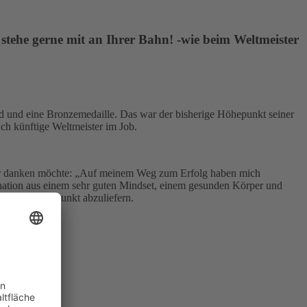
 stehe gerne mit an Ihrer Bahn! -wie beim Weltmeister
old und eine Bronzemedaille. Das war der bisherige Höhepunkt seiner
uch künftige Weltmeister im Job.
für danken möchte: „Auf meinem Weg zum Erfolg haben mich
nation aus einem sehr guten Mindset, einem gesunden Körper und
gen auf den Punkt abzuliefern.