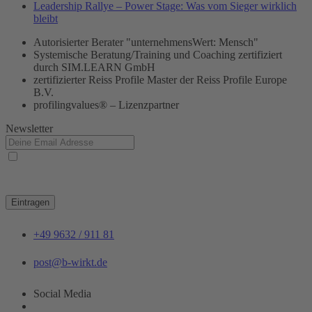
Leadership Rallye – Power Stage: Was vom Sieger wirklich
bleibt
Autorisierter Berater "unternehmensWert: Mensch"
Systemische Beratung/Training und Coaching zertifiziert
durch SIM.LEARN GmbH
zertifizierter Reiss Profile Master der Reiss Profile Europe
B.V.
profilingvalues® – Lizenzpartner
Newsletter
Ja, ich habe die
Datenschutzerklärung
zur Kenntnis genommen und bin damit
einverstanden, dass die von mir angegebenen Daten elektronisch erhoben und gespeichert
werden. Meine Daten werden dabei nur streng zweckgebunden zur Bearbeitung und
Beantwortung meiner Anfrage genutzt.
Eintragen
+49 9632 / 911 81
post@b-wirkt.de
Social Media