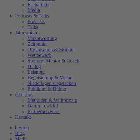
Fachartikel
Media
Podcasts & Talks
Podcasts
Talks
Jahresmotto
Verantwortung
Zeitpunkt
Organisation & Struktur
Wettbewerb
Sponsor, Mentor & Coach
Dialog
Leistung
Begeisterung & Vision
Niederlagen wegstecken
Publikum & Bühne
Über uns
Methoden & Wirkprinzip
Darum b.wirkt!
Partnernetzwerk
Kontakt
b.wirkt
Blog
Media