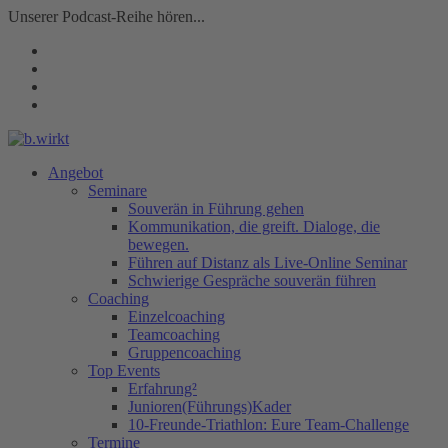
Unserer Podcast-Reihe hören...
Angebot
Seminare
Souverän in Führung gehen
Kommunikation, die greift. Dialoge, die
bewegen.
Führen auf Distanz als Live-Online Seminar
Schwierige Gespräche souverän führen
Coaching
Einzelcoaching
Teamcoaching
Gruppencoaching
Top Events
Erfahrung²
Junioren(Führungs)Kader
10-Freunde-Triathlon: Eure Team-Challenge
Termine