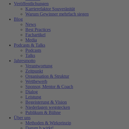
Veröffentlichungen
Karrierefaktor Souveränität
Warum Gewinner mehrfach siegen
Blog
News
Best Practices
Fachartikel
Media
Podcasts & Talks
Podcasts
Talks
Jahresmotto
Verantwortung
Zeitpunkt
Organisation & Struktur
Wettbewerb
Sponsor, Mentor & Coach
Dialog
Leistung
Begeisterung & Vision
Niederlagen wegstecken
Publikum & Bühne
Über uns
Methoden & Wirkprinzip
Darum b.wirkt!