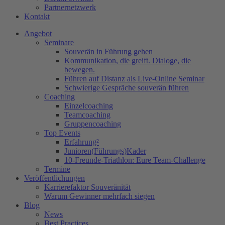
Partnernetzwerk
Kontakt
Angebot
Seminare
Souverän in Führung gehen
Kommunikation, die greift. Dialoge, die
bewegen.
Führen auf Distanz als Live-Online Seminar
Schwierige Gespräche souverän führen
Coaching
Einzelcoaching
Teamcoaching
Gruppencoaching
Top Events
Erfahrung²
Junioren(Führungs)Kader
10-Freunde-Triathlon: Eure Team-Challenge
Termine
Veröffentlichungen
Karrierefaktor Souveränität
Warum Gewinner mehrfach siegen
Blog
News
Best Practices