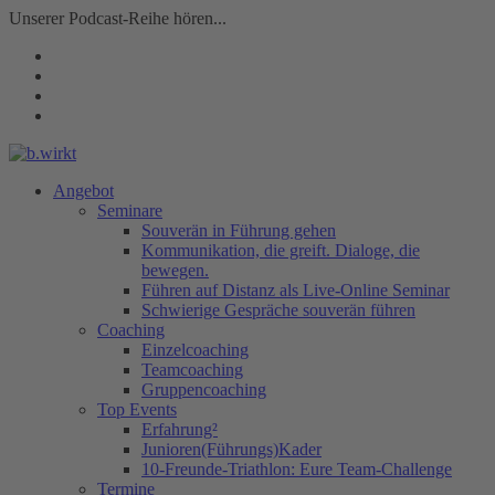
Unserer Podcast-Reihe hören...
Angebot
Seminare
Souverän in Führung gehen
Kommunikation, die greift. Dialoge, die
bewegen.
Führen auf Distanz als Live-Online Seminar
Schwierige Gespräche souverän führen
Coaching
Einzelcoaching
Teamcoaching
Gruppencoaching
Top Events
Erfahrung²
Junioren(Führungs)Kader
10-Freunde-Triathlon: Eure Team-Challenge
Termine