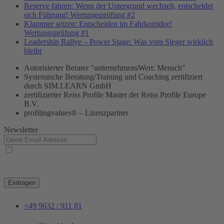
Reserve fahren: Wenn der Untergrund wechselt, entscheidet
sich Führung! Wertungsprüfung #2
Klammer setzen: Entscheiden im Fahrkorridor!
Wertungsprüfung #1
Leadership Rallye – Power Stage: Was vom Sieger wirklich
bleibt
Autorisierter Berater "unternehmensWert: Mensch"
Systemische Beratung/Training und Coaching zertifiziert
durch SIM.LEARN GmbH
zertifizierter Reiss Profile Master der Reiss Profile Europe
B.V.
profilingvalues® – Lizenzpartner
Newsletter
Ja, ich habe die
Datenschutzerklärung
zur Kenntnis genommen und bin damit
einverstanden, dass die von mir angegebenen Daten elektronisch erhoben und gespeichert
werden. Meine Daten werden dabei nur streng zweckgebunden zur Bearbeitung und
Beantwortung meiner Anfrage genutzt.
Eintragen
+49 9632 / 911 81