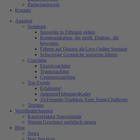
Partnernetzwerk
Kontakt
Angebot
Seminare
Souverän in Führung gehen
Kommunikation, die greift. Dialoge, die
bewegen.
Führen auf Distanz als Live-Online Seminar
Schwierige Gespräche souverän führen
Coaching
Einzelcoaching
Teamcoaching
Gruppencoaching
Top Events
Erfahrung²
Junioren(Führungs)Kader
10-Freunde-Triathlon: Eure Team-Challenge
Termine
Veröffentlichungen
Karrierefaktor Souveränität
Warum Gewinner mehrfach siegen
Blog
News
Best Practices