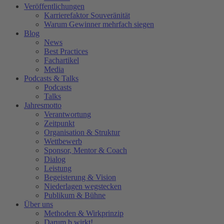
Veröffentlichungen
Karrierefaktor Souveränität
Warum Gewinner mehrfach siegen
Blog
News
Best Practices
Fachartikel
Media
Podcasts & Talks
Podcasts
Talks
Jahresmotto
Verantwortung
Zeitpunkt
Organisation & Struktur
Wettbewerb
Sponsor, Mentor & Coach
Dialog
Leistung
Begeisterung & Vision
Niederlagen wegstecken
Publikum & Bühne
Über uns
Methoden & Wirkprinzip
Darum b.wirkt!