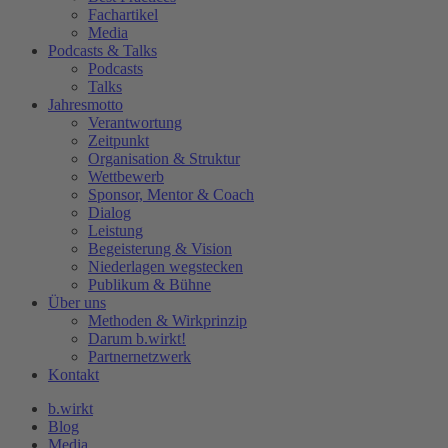
Fachartikel
Media
Podcasts & Talks
Podcasts
Talks
Jahresmotto
Verantwortung
Zeitpunkt
Organisation & Struktur
Wettbewerb
Sponsor, Mentor & Coach
Dialog
Leistung
Begeisterung & Vision
Niederlagen wegstecken
Publikum & Bühne
Über uns
Methoden & Wirkprinzip
Darum b.wirkt!
Partnernetzwerk
Kontakt
b.wirkt
Blog
Media