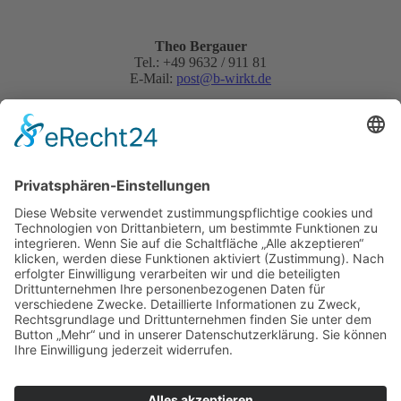
Theo Bergauer
Tel.: +49 9632 / 911 81
E-Mail:
post@b-wirkt.de
Schnellanfrage:
Datenschutz akzeptieren