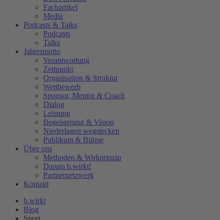
Fachartikel
Media
Podcasts & Talks
Podcasts
Talks
Jahresmotto
Verantwortung
Zeitpunkt
Organisation & Struktur
Wettbewerb
Sponsor, Mentor & Coach
Dialog
Leistung
Begeisterung & Vision
Niederlagen wegstecken
Publikum & Bühne
Über uns
Methoden & Wirkprinzip
Darum b.wirkt!
Partnernetzwerk
Kontakt
b.wirkt
Blog
Sport