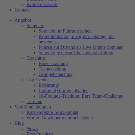
Partnernetzwerk
Kontakt
Angebot
Seminare
Souverän in Führung gehen
Kommunikation, die greift. Dialoge, die
bewegen.
Führen auf Distanz als Live-Online Seminar
Schwierige Gespräche souverän führen
Coaching
Einzelcoaching
Teamcoaching
Gruppencoaching
Top Events
Erfahrung²
Junioren(Führungs)Kader
10-Freunde-Triathlon: Eure Team-Challenge
Termine
Veröffentlichungen
Karrierefaktor Souveränität
Warum Gewinner mehrfach siegen
Blog
News
Best Practices