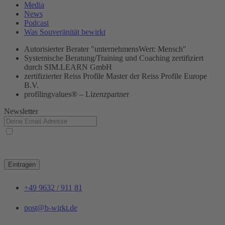
Media
News
Podcast
Was Souveränität bewirkt
Autorisierter Berater "unternehmensWert: Mensch"
Systemische Beratung/Training und Coaching zertifiziert
durch SIM.LEARN GmbH
zertifizierter Reiss Profile Master der Reiss Profile Europe
B.V.
profilingvalues® – Lizenzpartner
Newsletter
Ja, ich habe die
Datenschutzerklärung
zur Kenntnis genommen und bin damit
einverstanden, dass die von mir angegebenen Daten elektronisch erhoben und gespeichert
werden. Meine Daten werden dabei nur streng zweckgebunden zur Bearbeitung und
Beantwortung meiner Anfrage genutzt.
Eintragen
+49 9632 / 911 81
post@b-wirkt.de