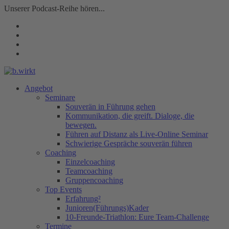
Unserer Podcast-Reihe hören...
Angebot
Seminare
Souverän in Führung gehen
Kommunikation, die greift. Dialoge, die
bewegen.
Führen auf Distanz als Live-Online Seminar
Schwierige Gespräche souverän führen
Coaching
Einzelcoaching
Teamcoaching
Gruppencoaching
Top Events
Erfahrung²
Junioren(Führungs)Kader
10-Freunde-Triathlon: Eure Team-Challenge
Termine