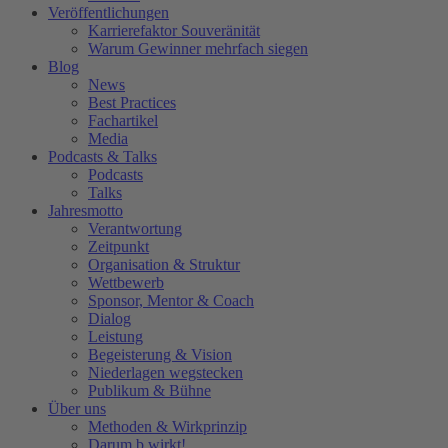
Veröffentlichungen
Karrierefaktor Souveränität
Warum Gewinner mehrfach siegen
Blog
News
Best Practices
Fachartikel
Media
Podcasts & Talks
Podcasts
Talks
Jahresmotto
Verantwortung
Zeitpunkt
Organisation & Struktur
Wettbewerb
Sponsor, Mentor & Coach
Dialog
Leistung
Begeisterung & Vision
Niederlagen wegstecken
Publikum & Bühne
Über uns
Methoden & Wirkprinzip
Darum b.wirkt!