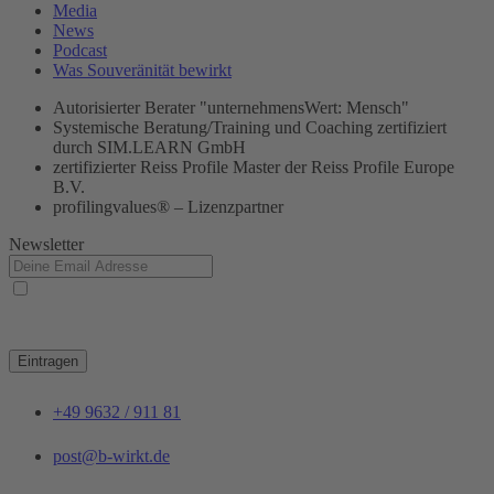
Media
News
Podcast
Was Souveränität bewirkt
Autorisierter Berater "unternehmensWert: Mensch"
Systemische Beratung/Training und Coaching zertifiziert
durch SIM.LEARN GmbH
zertifizierter Reiss Profile Master der Reiss Profile Europe
B.V.
profilingvalues® – Lizenzpartner
Newsletter
Ja, ich habe die
Datenschutzerklärung
zur Kenntnis genommen und bin damit
einverstanden, dass die von mir angegebenen Daten elektronisch erhoben und gespeichert
werden. Meine Daten werden dabei nur streng zweckgebunden zur Bearbeitung und
Beantwortung meiner Anfrage genutzt.
Eintragen
+49 9632 / 911 81
post@b-wirkt.de