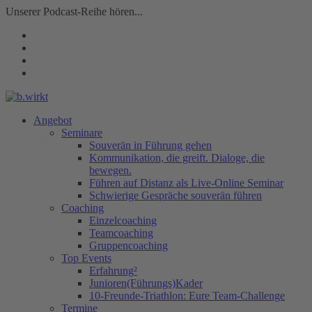
Unserer Podcast-Reihe hören...
Angebot
Seminare
Souverän in Führung gehen
Kommunikation, die greift. Dialoge, die
bewegen.
Führen auf Distanz als Live-Online Seminar
Schwierige Gespräche souverän führen
Coaching
Einzelcoaching
Teamcoaching
Gruppencoaching
Top Events
Erfahrung²
Junioren(Führungs)Kader
10-Freunde-Triathlon: Eure Team-Challenge
Termine