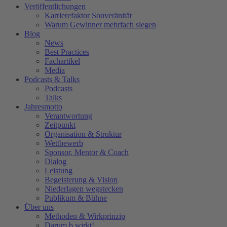
Veröffentlichungen
Karrierefaktor Souveränität
Warum Gewinner mehrfach siegen
Blog
News
Best Practices
Fachartikel
Media
Podcasts & Talks
Podcasts
Talks
Jahresmotto
Verantwortung
Zeitpunkt
Organisation & Struktur
Wettbewerb
Sponsor, Mentor & Coach
Dialog
Leistung
Begeisterung & Vision
Niederlagen wegstecken
Publikum & Bühne
Über uns
Methoden & Wirkprinzip
Darum b.wirkt!