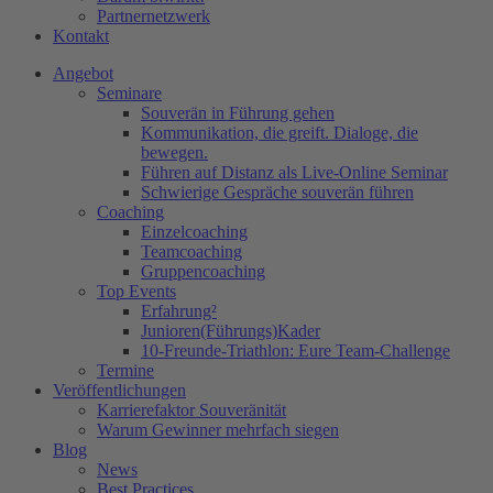
Partnernetzwerk
Kontakt
Angebot
Seminare
Souverän in Führung gehen
Kommunikation, die greift. Dialoge, die
bewegen.
Führen auf Distanz als Live-Online Seminar
Schwierige Gespräche souverän führen
Coaching
Einzelcoaching
Teamcoaching
Gruppencoaching
Top Events
Erfahrung²
Junioren(Führungs)Kader
10-Freunde-Triathlon: Eure Team-Challenge
Termine
Veröffentlichungen
Karrierefaktor Souveränität
Warum Gewinner mehrfach siegen
Blog
News
Best Practices