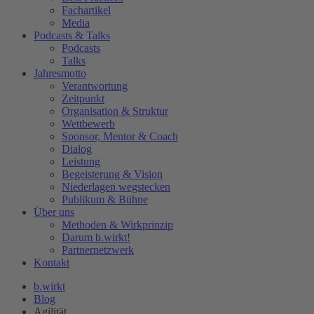
Fachartikel
Media
Podcasts & Talks
Podcasts
Talks
Jahresmotto
Verantwortung
Zeitpunkt
Organisation & Struktur
Wettbewerb
Sponsor, Mentor & Coach
Dialog
Leistung
Begeisterung & Vision
Niederlagen wegstecken
Publikum & Bühne
Über uns
Methoden & Wirkprinzip
Darum b.wirkt!
Partnernetzwerk
Kontakt
b.wirkt
Blog
Agilität